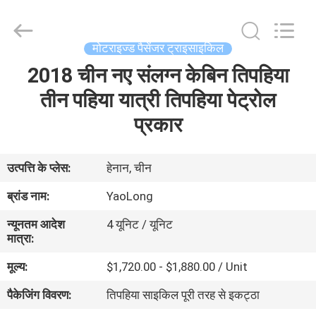
Everest
Huaying
Tricycle
Motorcycle
Co.,
मोटराइज्ड पैसेंजर ट्राइसाइकिल
Ltd..
All
Rights
2018 चीन नए संलग्न केबिन तिपहिया
घर
Reserved.
तीन पहिया यात्री तिपहिया पेट्रोल
उत्पादों
प्रकार
हमारे
उत्पत्ति के प्लेस:
हेनान, चीन
बारे
ब्रांड नाम:
YaoLong
में
न्यूनतम आदेश
4 यूनिट / यूनिट
मात्रा:
कारखाना
मूल्य:
$1,720.00 - $1,880.00 / Unit
भ्रमण
पैकेजिंग विवरण:
तिपहिया साइकिल पूरी तरह से इकट्ठा