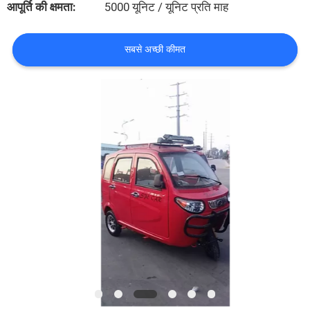
आपूर्ति की क्षमता:
5000 यूनिट / यूनिट प्रति माह
गुणवत्ता
नियंत्रण
सबसे अच्छी कीमत
संपर्क
करें
समाचार
एक
उद्धरण
की
विनती
करे