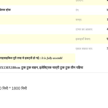
उपयोग:
ब
रंग:
डिस्क ब्रेक
ल
यन्त्र:
1
टायर का आकार:
4
इकाइयाँ बेचना:
एकल सकल भार:
5
्राइसाइकिल पूरी तरह से इकट्ठी हो गई।
It is fully assembl
0X130X180cm टुक टुक वाहन
इलेक्ट्रिक यात्री टुक टुक तीन पहिया
,
0 मिमी * 1800 मिमी