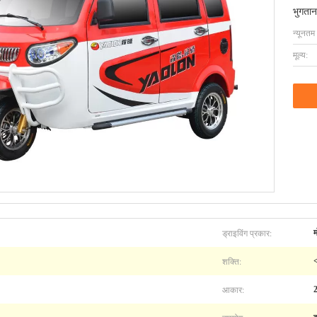
भुगतान
न्यूनतम
मूल्य:
ड्राइविंग प्रकार:
शक्ति:
<
आकार: