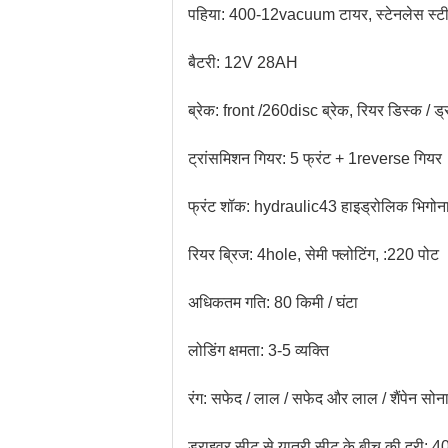
पहिया: 400-12vacuum टायर, स्टेनलेस स्ट
बैटरी: 12V 28AH
ब्रेक: front /260disc ब्रेक, रियर डिस्क / ड्
ट्रांसमिशन गियर: 5 फ्रंट + 1reverse गियर
फ्रंट शॉक: hydraulic43 हाइड्रोलिक भिगोन
रियर ब्रिज: 4hole, सेमी फ्लोटिंग, :220 पोट
अधिकतम गति: 80 किमी / घंटा
लोडिंग क्षमता: 3-5 व्यक्ति
रंग: सफेद / लाल / सफेद और लाल / शैंपेन सोना
ड्राइवर सीट से यात्री सीट के बीच की दूरी: 