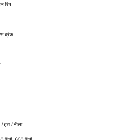
ील रिम
रम ब्रेक
ा
 / हरा / नीला
400 मिमी -600 मिमी