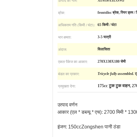
उत्पाद का नाम:
XIAOFEILONG
ब्रेक:
frontdisc ब्रेक, रियर ड्रम / 
अधिकतम गति (किमी / घंटा):
65 किमी / घंटा
भार क्षमता:
3-5 यात्री
अंदाज:
विलासिता
एकल पैकेज का आकार:
270X130X180 सेमी
बंडल का प्रकार:
Tricycle fully assembled.
ट
प्रमुखता देना:
175cc टुक टुक वाहन
27
,
उत्पाद वर्णन
आकार (एल * डब्ल्यू * एच): 2700 मिमी * 130
इंजन: 150ccZongshen पानी ठंडा