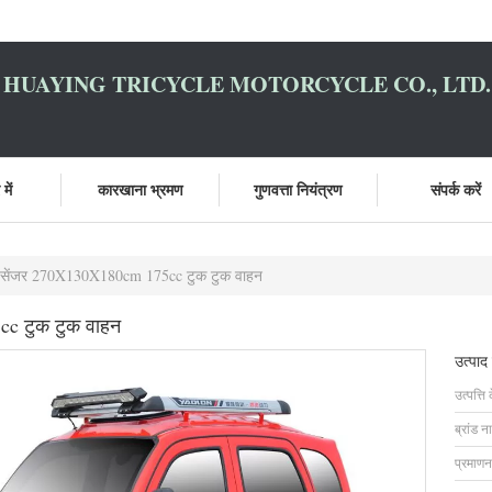
HUAYING TRICYCLE MOTORCYCLE CO., LTD.
में
कारखाना भ्रमण
गुणवत्ता नियंत्रण
संपर्क करें
 पैसेंजर 270X130X180cm 175cc टुक टुक वाहन
cc टुक टुक वाहन
उत्पाद
उत्पत्ति 
ब्रांड न
प्रमाणन