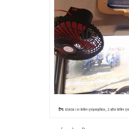
टैग:
,
65KM / H केबिन ट्राइसाइकिल
3 व्हील केबिन ट