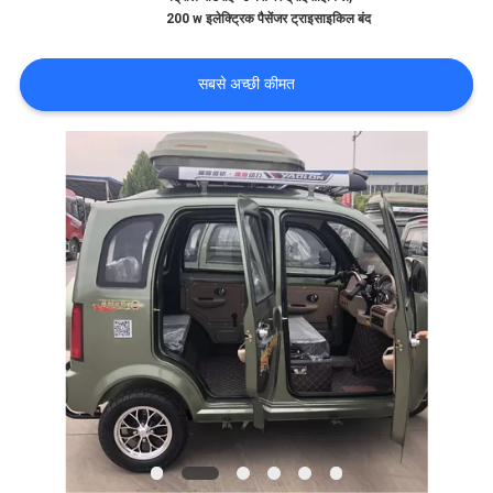
गुणवत्ता
200 w इलेक्ट्रिक पैसेंजर ट्राइसाइकिल बंद
नियंत्रण
सबसे अच्छी कीमत
संपर्क
करें
समाचार
एक
उद्धरण
की
विनती
करे