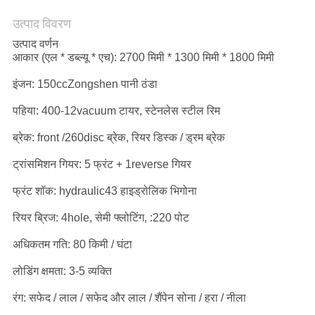
उत्पाद विवरण
साइटमैप
उत्पाद वर्णन
आकार (एल * डब्ल्यू * एच): 2700 मिमी * 1300 मिमी * 1800 मिमी
PRIVACY
इंजन: 150ccZongshen पानी ठंडा
POLICY
पहिया: 400-12vacuum टायर, स्टेनलेस स्टील रिम
ब्रेक: front /260disc ब्रेक, रियर डिस्क / ड्रम ब्रेक
ट्रांसमिशन गियर: 5 फ्रंट + 1reverse गियर
फ्रंट शॉक: hydraulic43 हाइड्रोलिक भिगोना
रियर ब्रिज: 4hole, सेमी फ्लोटिंग, :220 पोट
अधिकतम गति: 80 किमी / घंटा
लोडिंग क्षमता: 3-5 व्यक्ति
रंग: सफेद / लाल / सफेद और लाल / शैंपेन सोना / हरा / नीला