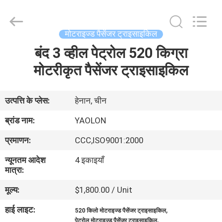
Everest
Huaying
Tricycle
Motorcycle
Co.,
मोटराइज्ड पैसेंजर ट्राइसाइकिल
Ltd..
All
Rights
बंद 3 व्हील पेट्रोल 520 किग्रा
घर
Reserved.
मोटरीकृत पैसेंजर ट्राइसाइकिल
उत्पादों
उत्पत्ति के प्लेस:
हेनान, चीन
हमारे
ब्रांड नाम:
YAOLON
बारे
प्रमाणन:
CCC,ISO9001:2000
में
न्यूनतम आदेश
4 इकाइयाँ
मात्रा:
कारखाना
मूल्य:
$1,800.00 / Unit
भ्रमण
हाई लाइट:
,
520 किलो मोटराइज्ड पैसेंजर ट्राइसाइकिल
,
पेट्रोल मोटराइज्ड पैसेंजर ट्राइसाइकिल