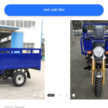
गुणवत्ता
सबसे अच्छी कीमत
नियंत्रण
संपर्क
करें
समाचार
एक
उद्धरण
की
विनती
करे
उत्पाद विवरण