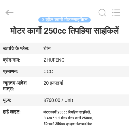
Everest
Huaying
Tricycle
Motorcycle
Co.,
3 व्हील कार्गो मोटरसाइकिल
Ltd..
All
Rights
मोटर कार्गो 250cc तिपहिया साइकिलें
घर
Reserved.
उत्पादों
उत्पत्ति के प्लेस:
चीन
ब्रांड नाम:
ZHUFENG
हमारे
प्रमाणन:
CCC
बारे
न्यूनतम आदेश
20 इकाइयाँ
में
मात्रा:
मूल्य:
$760.00 / Unit
कारखाना
हाई लाइट:
,
मोटर कार्गो 250cc तिपहिया साइकिलें
भ्रमण
,
3.4m * 1.2 मीटर मोटर कार्गो 250cc
50 सदमे 250cc ट्राइक मोटरसाइकिल