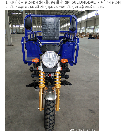
1. सबसे तेज झटका: वसंत और हड्डी के साथ 50LONGBAO सामने का झटका
2. सीट: बड़ा चालक की सीट, एक उपाध्यक्ष सीट, दो बड़े आर्मरेस्ट साथ।