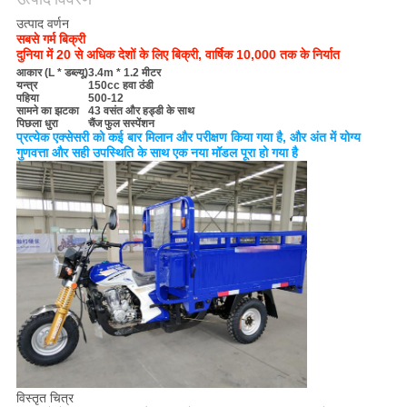
उत्पाद वर्णन
साइटमैप
सबसे गर्म बिक्री
दुनिया में 20 से अधिक देशों के लिए बिक्री, वार्षिक 10,000 तक के निर्यात
आकार (L * डब्ल्यू)
3.4m * 1.2 मीटर
यन्त्र
150cc हवा ठंडी
PRIVACY
पहिया
500-12
सामने का झटका
43 वसंत और हड्डी के साथ
POLICY
पिछला धुरा
चैंज फुल सस्पेंशन
प्रत्येक एक्सेसरी को कई बार मिलान और परीक्षण किया गया है, और अंत में योग्य
गुणवत्ता और सही उपस्थिति के साथ एक नया मॉडल पूरा हो गया है
विस्तृत चित्र