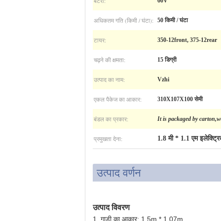
बैटरी:
60V
अधिकतम गति (किमी / घंटा):
50 किमी / घंटा
टायर:
350-12front, 375-12rear
चढ़ने की क्षमता:
15 डिग्री
उत्पाद का नाम:
Vzhi
एकल पैकेज का आकार:
310X107X100 सेमी
बंडल का प्रकार:
It is packaged by carton,
प्रमुखता देना:
1.8 मी * 1.1 एम इलेक्ट्र
उत्पाद वर्णन
उत्पाद विवरण
1. गाड़ी का आकार: 1.5m * 1.07m