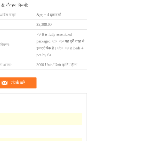
 & नौवहन नियमों:
 आदेश मात्रा:
&gt; = 4 इकाइयाँ
$2,300.00
<i>It is fully assembled
packaged.</i> <b>यह पूरी तरह से
ग विवरण:
इकट्ठे पैक है।</b> <i>it loads 4
pcs by fla
की क्षमता:
3000 Unit / Unit प्रति महीना
संपर्क करें