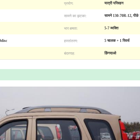
प्रयोग:
यात्री परिवहन
सामने का झटका:
सामने 130-70R-12, पीछे
भार क्षमता:
5-7 व्यक्ति
हस्तांतरण:
0disc
5 चालक + 1 रिवर्स
बंदरगाह:
क़िंगदाओ