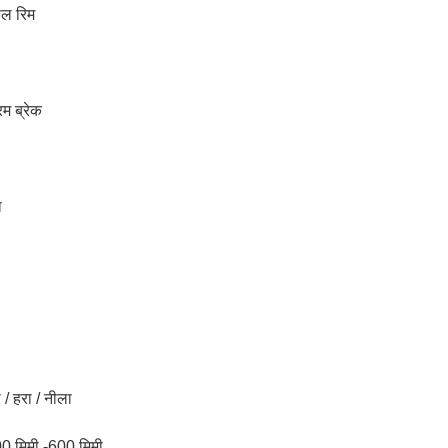
ील रिम
रम ब्रेक
ा
 / हरा / नीला
400 मिमी -600 मिमी