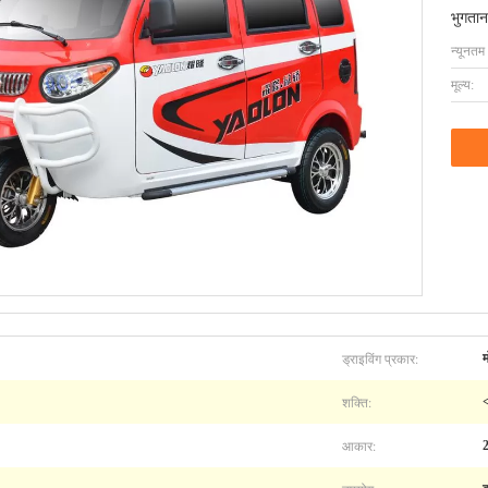
भुगतान
न्यूनतम
मूल्य:
ड्राइविंग प्रकार:
शक्ति:
<
आकार: