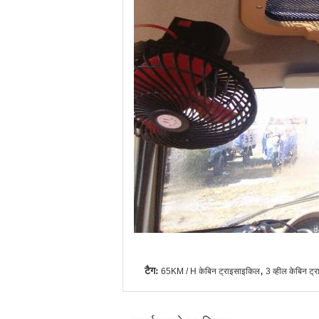
टैग:
,
65KM / H केबिन ट्राइसाइकिल
3 व्हील केबिन ट