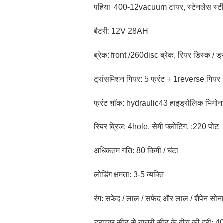
पहिया: 400-12vacuum टायर, स्टेनलेस स्ट
बैटरी: 12V 28AH
ब्रेक: front /260disc ब्रेक, रियर डिस्क / ड्
ट्रांसमिशन गियर: 5 फ्रंट + 1reverse गियर
फ्रंट शॉक: hydraulic43 हाइड्रोलिक भिगोन
रियर ब्रिज: 4hole, सेमी फ्लोटिंग, :220 पोट
अधिकतम गति: 80 किमी / घंटा
लोडिंग क्षमता: 3-5 व्यक्ति
रंग: सफेद / लाल / सफेद और लाल / शैंपेन सोना
ड्राइवर सीट से यात्री सीट के बीच की दूरी: 