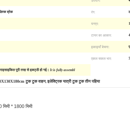
उपयोग:
ब
रंग:
डिस्क ब्रेक
ल
यन्त्र:
1
टायर का आकार:
4
इकाइयाँ बेचना:
एकल सकल भार:
5
्राइसाइकिल पूरी तरह से इकट्ठी हो गई।
It is fully assembl
0X130X180cm टुक टुक वाहन
इलेक्ट्रिक यात्री टुक टुक तीन पहिया
,
0 मिमी * 1800 मिमी