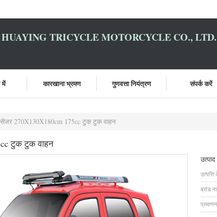
HUAYING TRICYCLE MOTORCYCLE CO., LTD.
में
कारखाना भ्रमण
गुणवत्ता नियंत्रण
संपर्क करें
 पैसेंजर 270X130X180cm 175cc टुक टुक वाहन
cc टुक टुक वाहन
उत्पाद
उत्पत्ति 
ब्रांड न
प्रमाणन