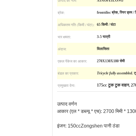
उत्पाद का नाम:
XIAOFEILONG
ब्रेक:
frontdisc ब्रेक, रियर ड्रम / 
अधिकतम गति (किमी / घंटा):
65 किमी / घंटा
भार क्षमता:
3-5 यात्री
अंदाज:
विलासिता
एकल पैकेज का आकार:
270X130X180 सेमी
बंडल का प्रकार:
Tricycle fully assembled.
ट
प्रमुखता देना:
175cc टुक टुक वाहन
27
,
उत्पाद वर्णन
आकार (एल * डब्ल्यू * एच): 2700 मिमी * 130
इंजन: 150ccZongshen पानी ठंडा