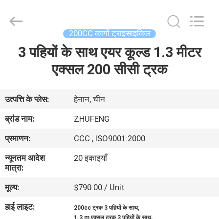
Everest
Huaying
Tricycle
Motorcycle
Co.,
200CC कार्गो ट्राइसाइकिल
Ltd..
All
Rights
3 पहियों के साथ एयर कूल्ड 1.3 मीटर
घर
Reserved.
एक्सल 200 सीसी ट्रक
उत्पादों
उत्पत्ति के प्लेस:
हेनान, चीन
हमारे
ब्रांड नाम:
ZHUFENG
बारे
प्रमाणन:
CCC , ISO9001:2000
में
न्यूनतम आदेश
20 इकाइयाँ
मात्रा:
कारखाना
मूल्य:
$790.00 / Unit
भ्रमण
हाई लाइट:
,
200cc ट्रक 3 पहियों के साथ
,
1.3 m एक्सल ट्रक 3 पहियों के साथ