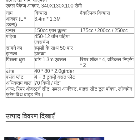
उत्पाद का नाम:
जीएमसी
एकल पैकेज आकार:
340X130X100 सेमी
नाम
विन्यास
वैकल्पिक विन्यास
आकार (L *
3.4m * 1.3M
डब्ल्यू)
यन्त्र
150cc एयर कूल्ड
175cc / 200cc / 250cc
पहिया
450-12 तीन पहिया
एक्सचेंज
सामने का
हड्डी के साथ 50 बार
झटका
झटका
पिछला धुरा
चांग 1.3m एक्सल
रियर शॉक * 4, वर्टिकल स्प्रिंग
* 2
ढांचा
40 * 80 * 2.0girder
वसंत प्लेट
4 + 3 टुकड़े वसंत प्लेट
अधिकतम चाल
70 किमी / घंटा
अन्य: रियर ओवरटर्न सीट, डबल आर्मरेस्ट, वाइस सीट टूल बॉक्स, लॉन्गमेन
फ्रेम विथ वाइड लैंप।
उत्पाद विवरण दिखाएँ