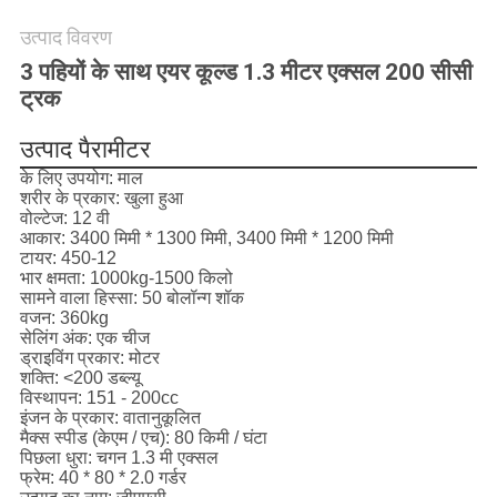
उत्पाद विवरण
साइटमैप
3 पहियों के साथ एयर कूल्ड 1.3 मीटर एक्सल 200 सीसी
ट्रक
PRIVACY
उत्पाद पैरामीटर
POLICY
के लिए उपयोग:
माल
शरीर के प्रकार:
खुला हुआ
वोल्टेज:
12 वी
आकार:
3400 मिमी * 1300 मिमी, 3400 मिमी * 1200 मिमी
टायर:
450-12
भार क्षमता:
1000kg-1500 किलो
सामने वाला हिस्सा:
50 बोलॉन्ग शॉक
वजन:
360kg
सेलिंग अंक:
एक चीज
ड्राइविंग प्रकार:
मोटर
शक्ति:
<200 डब्ल्यू
विस्थापन:
151 - 200cc
इंजन के प्रकार:
वातानुकूलित
मैक्स स्पीड (केएम / एच):
80 किमी / घंटा
पिछला धुरा:
चगन 1.3 मी एक्सल
फ्रेम:
40 * 80 * 2.0 गर्डर