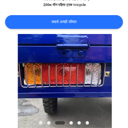
गुणवत्ता
200w तीन पहिया ट्रक tricycle
नियंत्रण
सबसे अच्छी कीमत
संपर्क
करें
समाचार
एक
उद्धरण
की
विनती
करे