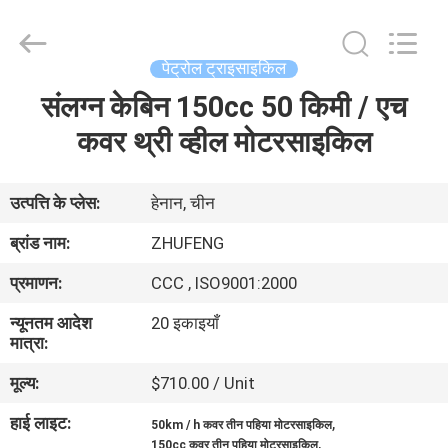
Everest
Huaying
Tricycle
Motorcycle
Co.,
पेट्रोल ट्राइसाइकिल
Ltd..
All
Rights
संलग्न केबिन 150cc 50 किमी / एच
घर
Reserved.
कवर थ्री व्हील मोटरसाइकिल
उत्पादों
उत्पत्ति के प्लेस:
हेनान, चीन
हमारे
ब्रांड नाम:
ZHUFENG
बारे
प्रमाणन:
CCC , ISO9001:2000
में
न्यूनतम आदेश
20 इकाइयाँ
मात्रा:
कारखाना
मूल्य:
$710.00 / Unit
भ्रमण
हाई लाइट:
,
50km / h कवर तीन पहिया मोटरसाइकिल
,
150cc कवर तीन पहिया मोटरसाइकिल