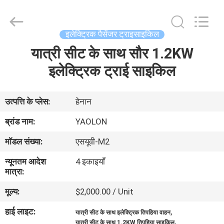
Everest
Huaying
Tricycle
Motorcycle
Co.,
इलेक्ट्रिक पैसेंजर ट्राइसाइकिल
Ltd..
All
Rights
यात्री सीट के साथ सौर 1.2KW
घर
Reserved.
इलेक्ट्रिक ट्राई साइकिल
उत्पादों
उत्पत्ति के प्लेस:
हेनान
हमारे
ब्रांड नाम:
YAOLON
बारे
मॉडल संख्या:
एसयूवी-M2
में
न्यूनतम आदेश
4 इकाइयाँ
मात्रा:
कारखाना
मूल्य:
$2,000.00 / Unit
भ्रमण
हाई लाइट:
,
यात्री सीट के साथ इलेक्ट्रिक तिपहिया वाहन
,
यात्री सीट के साथ 1.2KW तिपहिया साइकिल