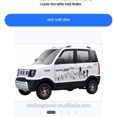
गुणवत्ता
1200W मोटर चालित यात्री तिपहिया
नियंत्रण
सबसे अच्छी कीमत
संपर्क
करें
समाचार
एक
उद्धरण
की
विनती
करे