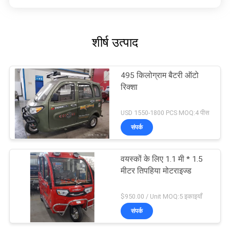
शीर्ष उत्पाद
495 किलोग्राम बैटरी ऑटो
रिक्शा
USD 1550-1800 PCS MOQ:4 पीस
संपर्क
वयस्कों के लिए 1.1 मी * 1.5
मीटर तिपहिया मोटराइज्ड
$950.00 / Unit MOQ:5 इकाइयाँ
संपर्क