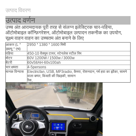
उत्पाद विवरण
साइटमैप
उत्पाद वर्णन
उच्च अंत आरामदायक पूरी तरह से संलग्न इलेक्ट्रिक चार-पहिया,
PRIVACY
ऑटोमोबाइल कॉन्फ़िगरेशन, ऑटोमोबाइल उत्पादन तकनीक का उपयोग,
सूक्ष्म वाहन वाहन का उच्चतम अंत बनाने के लिए
POLICY
आकार (L *
2950 * 1380 * 1600 मिमी
डब्ल्यू * एच)
पहिया
450-10 वैक्यूम टायर, स्टेनलेस स्टील रिम
मोटर
60V 1200W / 1500w / 3000w
बैटरी
60v58AH-60v100ah
भार क्षमता
4-5persons
मानक विन्यास
Electricfan, USB, MP3radio, कैमरा, रोशनदान, गर्म हवा का झोंका, सामने
वाला बम्पर, बिजली की खिड़की, सामान
रैक,