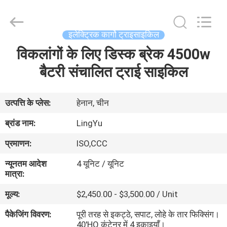
Everest
Huaying
Tricycle
Motorcycle
Co.,
इलेक्ट्रिक कार्गो ट्राइसाइकिल
Ltd..
All
Rights
विकलांगों के लिए डिस्क ब्रेक 4500w
घर
Reserved.
बैटरी संचालित ट्राई साइकिल
उत्पादों
उत्पत्ति के प्लेस:
हेनान, चीन
हमारे
ब्रांड नाम:
LingYu
बारे
प्रमाणन:
ISO,CCC
में
न्यूनतम आदेश
4 यूनिट / यूनिट
मात्रा:
कारखाना
मूल्य:
$2,450.00 - $3,500.00 / Unit
भ्रमण
पैकेजिंग विवरण:
पूरी तरह से इकट्ठे, सपाट, लोहे के तार फिक्सिंग।
40'HQ कंटेनर में 4 इकाइयाँ।