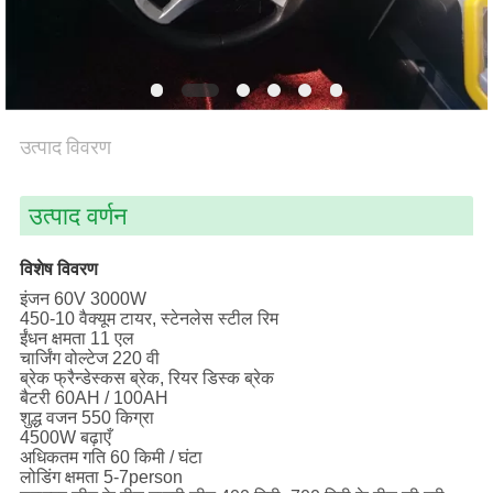
साइटमैप
PRIVACY
उत्पाद विवरण
POLICY
उत्पाद वर्णन
विशेष विवरण
इंजन 60V 3000W
450-10 वैक्यूम टायर, स्टेनलेस स्टील रिम
ईंधन क्षमता 11 एल
चार्जिंग वोल्टेज 220 वी
ब्रेक फ्रैन्डेस्कस ब्रेक, रियर डिस्क ब्रेक
बैटरी 60AH / 100AH
शुद्ध वजन 550 किग्रा
4500W बढ़ाएँ
अधिकतम गति 60 किमी / घंटा
लोडिंग क्षमता 5-7person