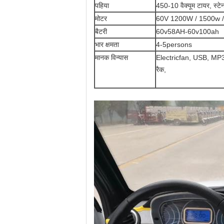
पहिया
450-10 वैक्यूम टायर, स्टे
मोटर
60V 1200W / 1500w 
बैटरी
60v58AH-60v100ah
भार क्षमता
4-5persons
मानक विन्यास
Electricfan, USB, MP3rad
रैक,