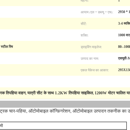
महीना:
1
आयाम (एल * डब्ल्यू * एच):
2950 * 1
सीटें:
3-4 व्यक्त
शक्ति:
1000 वा
ड्राइविंग माइलेज:
 स्टील रिम
80--10
उत्पाद का नाम:
एसयूवी-
एकल पैकेज का आकार:
295X138
्रिक तिपहिया वाहन
यात्री सीट के साथ 1.2KW तिपहिया साइकिल
1200W मोटर चालित यात
,
,
्ट्रिक चार-पहिया, ऑटोमोबाइल कॉन्फ़िगरेशन, ऑटोमोबाइल उत्पादन तकनीक का उपय
मी