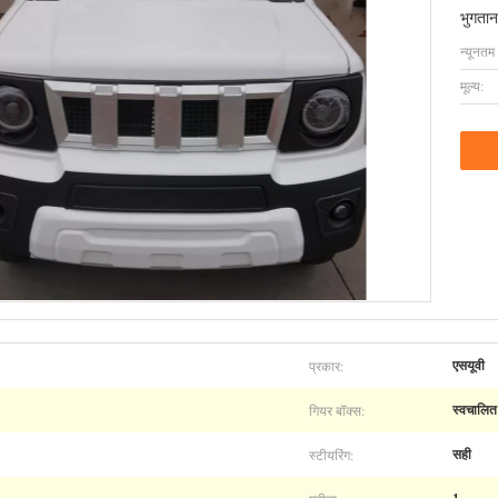
भुगतान
न्यूनतम
मूल्य:
प्रकार:
एसयूवी
गियर बॉक्स:
स्वचालित
स्टीयरिंग:
सही