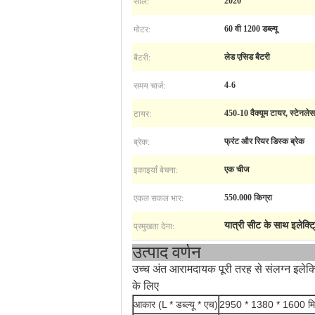
साल:
2020
मोटर:
60 वी 1200 डब्ल्यू
बैटरी:
लेड एसिड बैटरी
समय चार्ज:
4-6
टायर:
450-10 वैक्यूम टायर, स्टेनलेस
ब्रेक:
फ्रंट और रियर डिस्क ब्रेक
इकाइयाँ बेचना:
एक चीज
एकल सकल भार:
550.000 किग्रा
प्रमुखता देना:
यात्री सीट के साथ इलेक्ट
उत्पाद वर्णन
उच्च अंत आरामदायक पूरी तरह से संलग्न इलेक
के लिए
आकार (L * डब्ल्यू * एच)
2950 * 1380 * 1600 मि