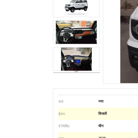
शर्त:
नया
ईंधन:
बिजली
में निर्मित:
चीन