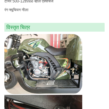
टायर 500-12three व्हील एक्सचेंज
रंग फ्यूचियन नीला
विस्तृत चित्र