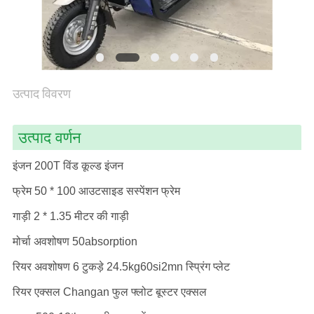
साइटमैप
PRIVACY
उत्पाद विवरण
POLICY
उत्पाद वर्णन
इंजन 200T विंड कूल्ड इंजन
फ्रेम 50 * 100 आउटसाइड सस्पेंशन फ्रेम
गाड़ी 2 * 1.35 मीटर की गाड़ी
मोर्चा अवशोषण 50absorption
रियर अवशोषण 6 टुकड़े 24.5kg60si2mn स्प्रिंग प्लेट
रियर एक्सल Changan फुल फ्लोट बूस्टर एक्सल