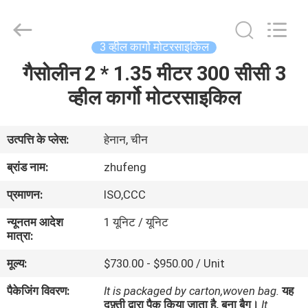
Everest
Huaying
Tricycle
Motorcycle
Co.,
3 व्हील कार्गो मोटरसाइकिल
Ltd..
All
Rights
गैसोलीन 2 * 1.35 मीटर 300 सीसी 3
घर
Reserved.
व्हील कार्गो मोटरसाइकिल
उत्पादों
उत्पत्ति के प्लेस:
हेनान, चीन
हमारे
ब्रांड नाम:
zhufeng
बारे
प्रमाणन:
ISO,CCC
में
न्यूनतम आदेश
1 यूनिट / यूनिट
मात्रा:
कारखाना
मूल्य:
$730.00 - $950.00 / Unit
भ्रमण
पैकेजिंग विवरण:
It is packaged by carton,woven bag.
यह
दफ़्ती द्वारा पैक किया जाता है, बुना बैग।
It