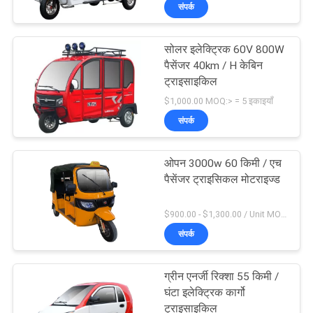
संपर्क
गुणवत्ता
नियंत्रण
सोलर इलेक्ट्रिक 60V 800W
पैसेंजर 40km / H केबिन
संपर्क
ट्राइसाइकिल
$1,000.00 MOQ:> = 5 इकाइयाँ
करें
संपर्क
समाचार
ओपन 3000w 60 किमी / एच
पैसेंजर ट्राइसिकल मोटराइज्ड
एक
$900.00 - $1,300.00 / Unit MOQ:10 यूनिट / यूनिट
उद्धरण
संपर्क
की
विनती
ग्रीन एनर्जी रिक्शा 55 किमी /
घंटा इलेक्ट्रिक कार्गो
करे
ट्राइसाइकिल