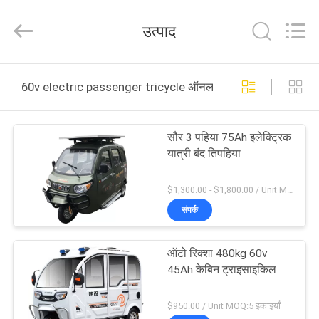
Everest
Huaying
Tricycle
उत्पाद
Motorcycle
Co.,
Ltd..
All
Rights
घर
Reserved.
60v electric passenger tricycle ऑनलाइन निर्माण
उत्पादों
सौर 3 पहिया 75Ah इलेक्ट्रिक
यात्री बंद तिपहिया
हमारे
बारे
$1,300.00 - $1,800.00 / Unit MOQ:9 यूनिट / यूनिट
संपर्क
में
ऑटो रिक्शा 480kg 60v
कारखाना
45Ah केबिन ट्राइसाइकिल
भ्रमण
$950.00 / Unit MOQ:5 इकाइयाँ