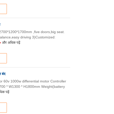
ल
700*1200*1700mm ,five doors,big seat.
balance,easy driving 3)Customized:
और अधिक पढ़ें
ल बंद
r 60v 1000w differential motor Controller
700 * W1300 * H1800mm Weight(battery
क पढ़ें