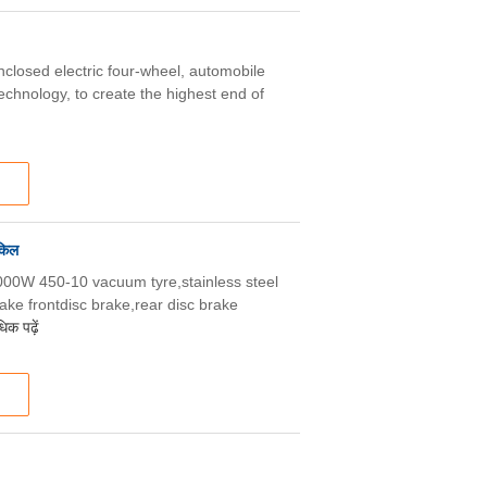
nclosed electric four-wheel, automobile
echnology, to create the highest end of
इकिल
000W 450-10 vacuum tyre,stainless steel
ake frontdisc brake,rear disc brake
क पढ़ें