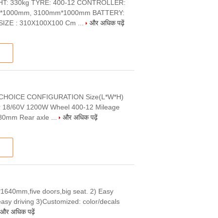
GHT: 330kg TYRE: 400-12 CONTROLLER:
mm*1000mm, 3100mm*1000mm BATTERY:
ZE : 310X100X100 Cm ...
और अधिक पढ़ें
CHOICE CONFIGURATION Size(L*W*H)
 18/60V 1200W Wheel 400-12 Mileage
80mm Rear axle ...
और अधिक पढ़ें
640mm,five doors,big seat. 2) Easy
asy driving 3)Customized: color/decals
और अधिक पढ़ें