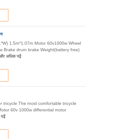
हन
ze(L*W) 1.5m*1.07m Motor 60v1000w Wheel
 Brake drum brake Weight(battery free)
और अधिक पढ़ें
r tricycle The most comfortable tricycle
Motor 60v 1000w differential motor
ढ़ें