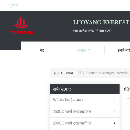
दूरभाष:
LUOYANG EVEREST 
व्यावसायिक ट्रेंडी निर्माता 1997
घर
उत्पाद
हमारे बारे 
होम
उत्पाद
60v electric passenger tricycle
60
सभी उत्पाद
गैसोलीन तिपहिया वाहन
250CC कार्गो ट्राइसाइकिल
200CC कार्गो ट्राइसाइकिल