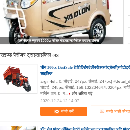
इलेक्ट्रिक स्कूटर 1000w सोलर मोटराइज्ड पैसेंजर ट्राइसाइकिल
राइज्ड पैसेंजर ट्राइसाइकिल
(45)
चीन 300cc BestSale हैवीवेल्डिंगडेलीवरीकारगोट्रोलप्रियोटीट्
साइकिल
argin-left: 0; चौड़ाई: 247px; ऊँचाई: 247px} #detail_
चौड़ाई: 248px; ऊँचाई: 158.13223464780204px; मार्जिन-शीर
मार्जिन-वाम: 0; म...
और अधिक पढ़ें
2020-12-24 12:14:07
संपर्क करें
सबसे अच्छी कीमत
हॉट सेल पोस्ट ऑफिस बैटरी इलेक्ट्रिक ट्राइसाइकिल फॉर पोस्ट य