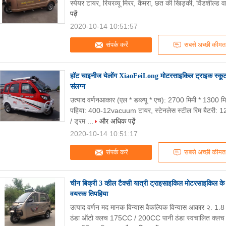
स्पेयर टायर, रियरव्यू मिरर, कैमरा, छत की खिड़की, विंडशील्ड
पढ़ें
2020-10-14 10:51:57
संपर्क करें
सबसे अच्छी कीमत
हॉट चाइनीज येलोंग XiaoFeiLong मोटरसाइकिल ट्राइक स्कूटर
संलग्न
उत्पाद वर्णनआकार (एल * डब्ल्यू * एच): 2700 मिमी * 1300
पहिया: 400-12vacuum टायर, स्टेनलेस स्टील रिम बैटरी: 12
/ ड्रम ...
और अधिक पढ़ें
2020-10-14 10:51:17
संपर्क करें
सबसे अच्छी कीमत
चीन बिक्री 3 व्हील टैक्सी यात्री ट्राइसाइकिल मोटरसाइकिल के 
वयस्क तिपहिया
उत्पाद वर्णन मद मानक विन्यास वैकल्पिक विन्यास आकार २. 1.
ठंडा ऑटो क्लच 175CC / 200CC पानी ठंडा स्वचालित क्ल