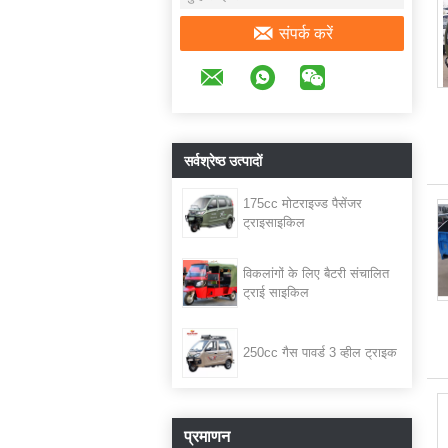
संपर्क करें
सर्वश्रेष्ठ उत्पादों
175cc मोटराइज्ड पैसेंजर
ट्राइसाइकिल
विकलांगों के लिए बैटरी संचालित
ट्राई साइकिल
250cc गैस पावर्ड 3 व्हील ट्राइक
प्रमाणन