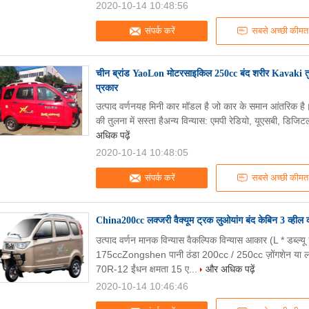
2020-10-14 10:48:56
संपर्क करें
सबसे अच्छी कीमत
चीन ब्रांड YaoLon मोटरसाइकिल 250cc बंद शरीर Kavaki तु
प्रकार
उत्पाद वर्णनयह मिनी कार मॉडल है जो कार के समान आंतरिक है।
की तुलना में सस्ता हैअन्य विन्यास: एमपी रेडियो, यूएसबी, डिजिटल 
अधिक पढ़ें
2020-10-14 10:48:05
संपर्क करें
सबसे अच्छी कीमत
China200cc लक्जरी वैक्यूम ट्रक लुओयांग बंद केबिन 3 व्हील क
उत्पाद वर्णन मानक विन्यास वैकल्पिक विन्यास आकार (L * डब्ल
175ccZongshen पानी ठंडा 200cc / 250cc ज़ोंगशेन या लॉ
70R-12 ईंधन क्षमता 15 ए...
और अधिक पढ़ें
2020-10-14 10:46:46