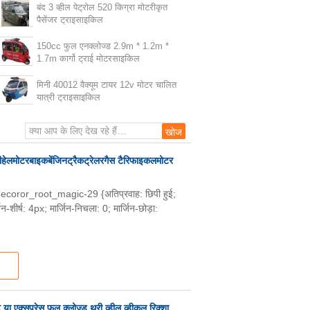
बंद 3 व्हील पेट्रोल 520 किग्रा मोटरीकृत
पैसेंजर ट्राइसाइकिल
150cc फुल एनक्लोज्ड 2.9m * 1.2m *
1.7m कार्गो ट्राई मोटरसाइकिल
मिनी 40012 वैक्यूम टायर 12v मोटर चालित
यात्री ट्राइसाइकिल
रीहेलमोटरबाइकबेंजिनट्रैकट्रेलरगैस टैरिफाइकलमोटर
decoror_root_magic-29 {अतिप्रवाह: छिपी हुई;
्ष: 4px; मार्जिन-निचला: 0; मार्जिन-छोड़ा:
ा एक्सप्रेस फुल क्लोज्ड थ्री व्हील व्हीकल रिक्शा