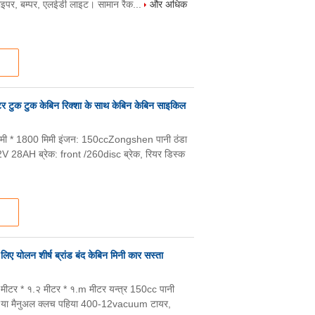
 वाइपर, बम्पर, एलईडी लाइट। सामान रैक...
और अधिक
 टुक टुक केबिन रिक्शा के साथ केबिन केबिन साइकिल
 मिमी * 1800 मिमी इंजन: 150ccZongshen पानी ठंडा
V 28AH ब्रेक: front /260disc ब्रेक, रियर डिस्क
लिए योलन शीर्ष ब्रांड बंद केबिन मिनी कार सस्ता
8 मीटर * १.२ मीटर * १.m मीटर यन्त्र 150cc पानी
च या मैनुअल क्लच पहिया 400-12vacuum टायर,