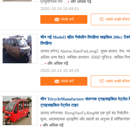
एल्यूमीनियम रिम ...
और अधिक पढ़ें
2020-10-14 10:49:51
संपर्क करें
सबसे अच्छी कीमत
चीन नई Model3 व्हील गैसोलीन तिपहिया साइकिल 200cc टैक्सी 
तिपहिया
उत्पाद वर्णन1.Name:XiaoFeiLong2. मुख्य बाजार: पेरू, म्यांम
अधिक अन्य देश3. मासिक उत्पादन: 5000 यूनिट4. मासिक निर्
...
और अधिक पढ़ें
2020-10-14 10:49:20
संपर्क करें
सबसे अच्छी कीमत
चीन TricycleManufacture संलग्नक ट्राइसाइकिल पेट्रोल मि
ट्राइसाइकिल पेट्रोल टाइप
उत्पाद वर्णननाम: RongYaoFuXingयह एक पूर्ण बंद गैसोलीन यात्
मूल्य, आरामदायक ड्राइविंग और सवारी का अनुभव है कॉन्फ़िग
और अधिक पढ़ें