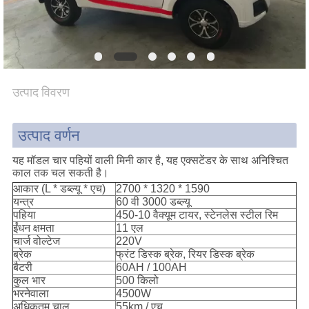
साइटमैप
PRIVACY
उत्पाद विवरण
POLICY
उत्पाद वर्णन
यह मॉडल चार पहियों वाली मिनी कार है, यह एक्सटेंडर के साथ अनिश्चित
काल तक चल सकती है।
आकार (L * डब्ल्यू * एच)
2700 * 1320 * 1590
यन्त्र
60 वी 3000 डब्ल्यू
पहिया
450-10 वैक्यूम टायर, स्टेनलेस स्टील रिम
ईंधन क्षमता
11 एल
चार्ज वोल्टेज
220V
ब्रेक
फ्रंट डिस्क ब्रेक, रियर डिस्क ब्रेक
बैटरी
60AH / 100AH
कुल भार
500 किलो
भरनेवाला
4500W
अधिकतम चाल
55km / एच