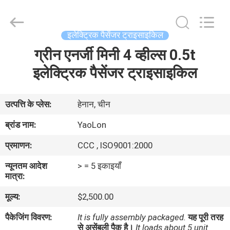
Everest
Huaying
Tricycle
Motorcycle
Co.,
इलेक्ट्रिक पैसेंजर ट्राइसाइकिल
Ltd..
All
Rights
ग्रीन एनर्जी मिनी 4 व्हील्स 0.5t
घर
Reserved.
इलेक्ट्रिक पैसेंजर ट्राइसाइकिल
उत्पादों
उत्पत्ति के प्लेस:
हेनान, चीन
हमारे
ब्रांड नाम:
YaoLon
बारे
प्रमाणन:
CCC , ISO9001:2000
में
न्यूनतम आदेश
> = 5 इकाइयाँ
मात्रा:
कारखाना
मूल्य:
$2,500.00
भ्रमण
पैकेजिंग विवरण:
It is fully assembly packaged.
यह पूरी तरह
से असेंबली पैक है।
It loads about 5 unit